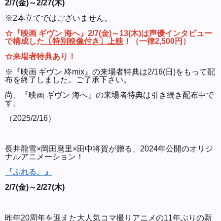
2/7(金)～2/27(木)
※2本立てではございません。
☆『映画 ギヴン 海へ』2/7(金)～13(木)は声優インタビュー
で構成した
〔特別映像付き〕上映
！（一律2,500円）
☆来場者特典あり！
※『映画 ギヴン 柊mix』の来場者特典は2/16(日)をもって配
布を終了しました。ご了承下さい。
尚、『映画 ギヴン 海へ』の来場者特典は引き続き配布中で
す。
（2025/2/16）
長井龍雪×岡田麿里×田中将賀が贈る、2024年公開のオリジ
ナルアニメーション！
『ふれる。』
2/7(金)～2/27(木)
昨年20周年を迎えた大人気コマ撮りアニメの11年ぶりの新