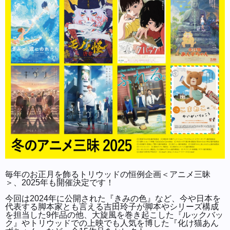
毎年のお正月を飾るトリウッドの恒例企画＜アニメ三昧
＞、2025年も開催決定です！
今回は2024年に公開された『きみの色』など、今や日本を
代表する脚本家とも言える吉田玲子が脚本やシリーズ構成
を担当した9作品の他、大旋風を巻き起こした『ルックバッ
ク』やトリウッドでの上映でも人気を博した『化け猫あん