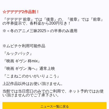
☆デデデデ2作品割！
『デデデデ 前章』では『後章』の、『後章』では『前章』
の半券提示で、各料金から200円引き！
※＜冬のアニメ三昧2025＞の半券のみ適用
※ムビチケ利用可能作品
『ルックバック』
『映画 ギヴン 柊mix』
『映画 ギヴン 海へ』通常上映
『こまねこのかいがいりょこう』
上記作品以外はお使い頂けません。
当館では当日窓口のみでのご利用で、ネット予約ではお使
い頂けませんのでご了承下さい。
ニュース一覧に戻る