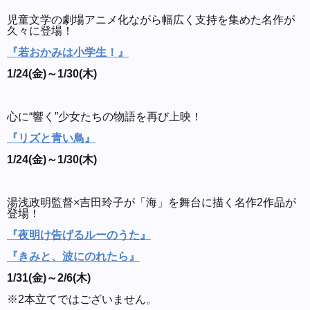
児童文学の劇場アニメ化ながら幅広く支持を集めた名作が
久々に登場！
『若おかみは小学生！』
1/24(金)～1/30(木)
心に“響く”少女たちの物語を再び上映！
『リズと青い鳥』
1/24(金)～1/30(木)
湯浅政明監督×吉田玲子が「海」を舞台に描く名作2作品が
登場！
『夜明け告げるルーのうた』
『きみと、波にのれたら』
1/31(金)～2/6(木)
※2本立てではございません。