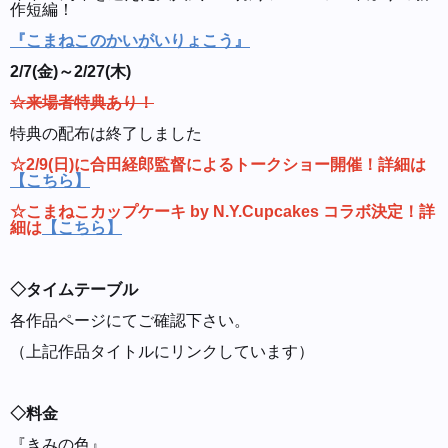
作短編！
『こまねこのかいがいりょこう』
2/7(金)～2/27(木)
☆来場者特典あり！
特典の配布は終了しました
☆2/9(日)に合田経郎監督によるトークショー開催！詳細は
【こちら】
☆こまねこカップケーキ by N.Y.Cupcakes コラボ決定！詳
細は
【こちら】
◇タイムテーブル
各作品ページにてご確認下さい。
（上記作品タイトルにリンクしています）
◇料金
『きみの色』