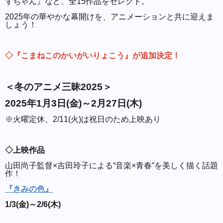
ずちゃん』など、全15作品をセレクト。
2025年の華やかな幕開けを、アニメーションと共に迎えま
しょう！
◇『こまねこのかいがいりょこう』が追加決定！
＜冬のアニメ三昧2025＞
2025年1月3日(金)～2月27日(木)
※火曜定休、2/11(火)は祝日のため上映あり
◇上映作品
山田尚子監督×吉田玲子による“音楽×青春”を美しく描く話題
作！
『きみの色』
1/3(金)～2/6(木)