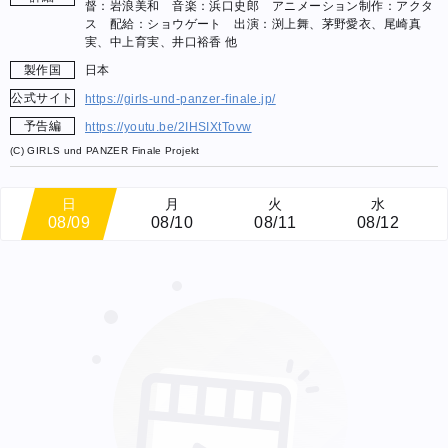
督：岩浪美和 音楽：浜口史郎 アニメーション制作：アクタ
ス 配給：ショウゲート 出演：渕上舞、茅野愛衣、尾崎真
実、中上育実、井口裕香 他
製作国
日本
公式サイト
https://girls-und-panzer-finale.jp/
予告編
https://youtu.be/2IHSIXtTovw
(C) GIRLS und PANZER Finale Projekt
日
月
火
水
08/09
08/10
08/11
08/12