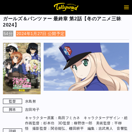
ガールズ＆パンツァー 最終章 第2話【冬のアニメ三昧
2024】
54分
2024年1月27日 公開予定
監督
水島努
脚本
吉田玲子
キャラクター原案：島田フミカネ キャラクターデザイン・総
作画監督：杉本功 3D監督：柳野啓一郎 美術監督：平栁
悟 撮影監督：関谷能弘、棚田耕平 編集：吉武将人 音響監
詳細